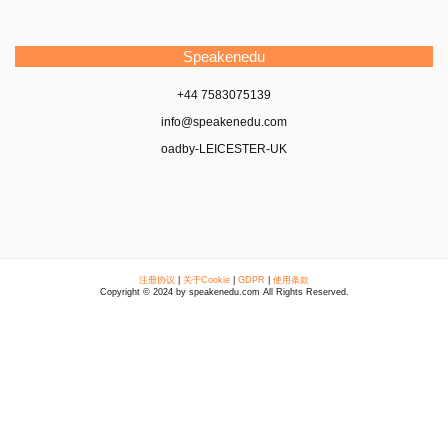
Speakenedu
+44 7583075139
info@speakenedu.com
oadby-LEICESTER-UK
注册协议
|
关于Cookie
|
GDPR
|
使用条款
Copyright © 2024 by speakenedu.com All Rights Reserved.