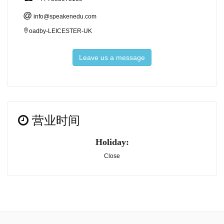
@
info@speakenedu.com
oadby-LEICESTER-UK
Leave us a message
营业时间
Holiday:
Close